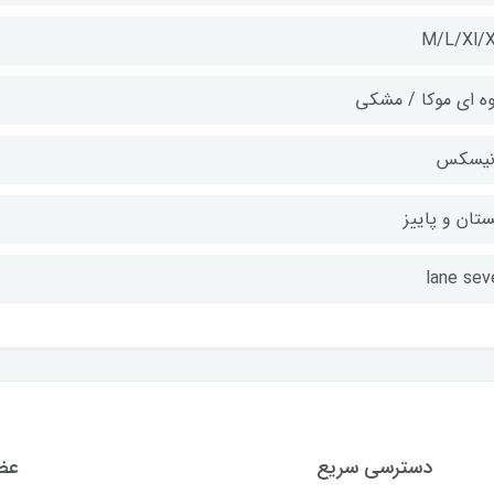
M/L/Xl/X
وه ای موکا / مشکی
نیسکس
ستان و پاییز
lane sev
دسترسی سریع
عضو