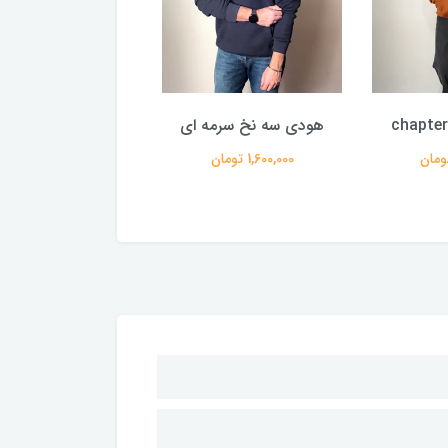
هودی سه نخ سرمه ای
هودی سه نخ مش
1,600,000 تومان
1,400,000 تومان