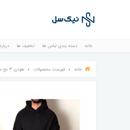
خانه
دسته بندی لباس ها
تخفیف ها
درباره
خانه
فهرست محصولات
هودی ۳ نخ مشکی lane seven