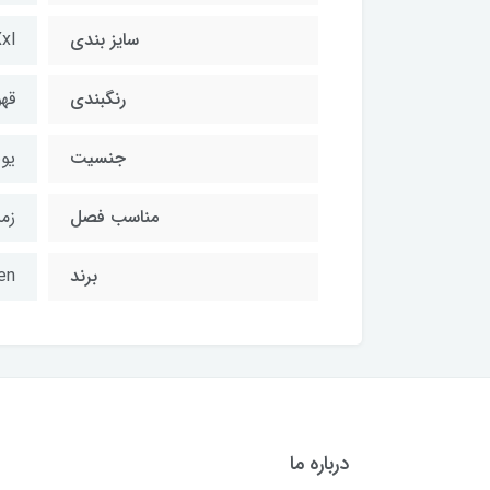
سایز بندی
xl
رنگبندی
قه
جنسیت
یو
مناسب فصل
زم
برند
en
درباره ما