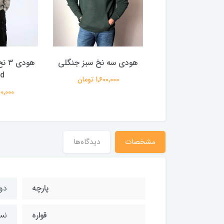
ی سه نخ مشکی
هودی سه نخ سبز جنگلی
d
1,400,000 تومان
1,600,000 تومان
1,800,000
مشخصات
دیدگاه‌ها
پارچه
دورس 
قواره
نسب