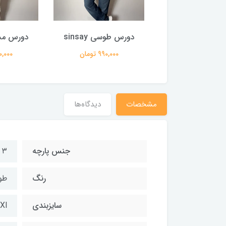
رس سه نخ کرم
دورس طوسی sinsay
دورس مشکی 
1,500,00 تومان
990,000 تومان
990,000 
مشخصات
دیدگاه‌ها
جنس پارچه
۳ نخ تو کرک
رنگ
طو
سایزبندی
Xl