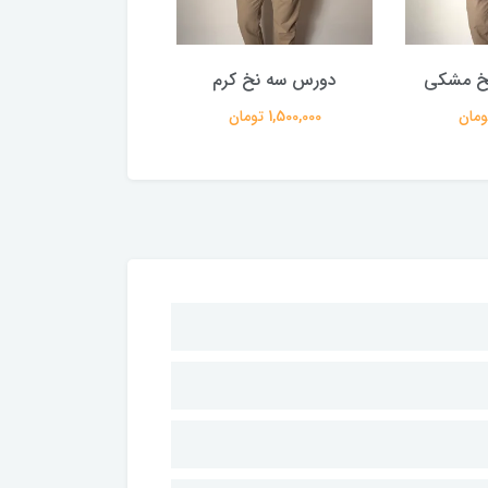
نخ مشکی
دورس سه نخ کرم
دورس طوسی sinsay
1,500,000 تومان
990,000 تومان