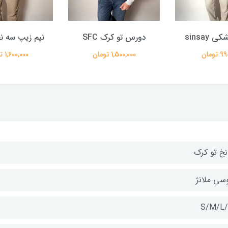
sinsay
دورس تو کرک SFC
نیم زیپ سه 
تومان
1,500,000 تومان
1,600,000 تومان
سی ملانژ
S/M/L/