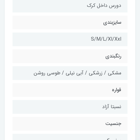
دورس داخل کرک
سایزبندی
S/M/L/Xl/Xxl
رنگبندی
مشکی / زرشکی / آبی نیلی / طوسی روشن
قواره
نسبتا آزاد
جنسیت