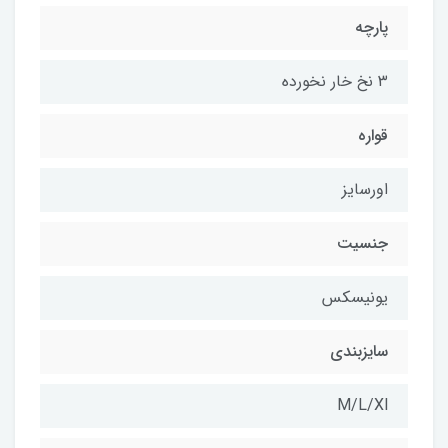
پارچه
۳ نخ خار نخورده
قواره
اورسایز
جنسیت
یونیسکس
سایزبندی
M/L/Xl