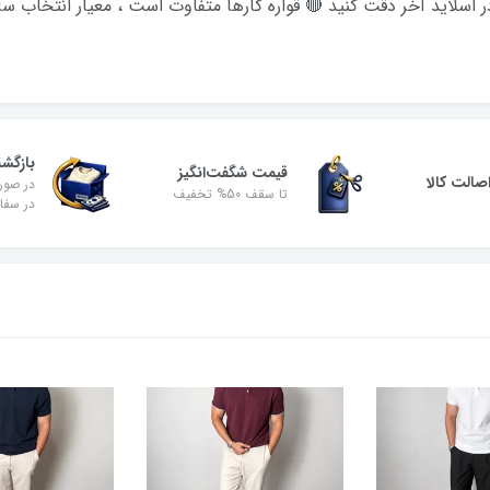
بازگش
قیمت شگفت‌انگیز
الت کالا
در صور
تا سقف 50% تخفیف
در سفا