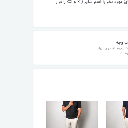
🔴 لطفا در زمان انتخاب سایز به جدول ابعاد در اسلاید آخر دقت کنید 🔴 قواره کارها متفاوت است ، معیار انتخاب سایز مورد نظر را اسم سایز ( x و xxl ) قرار
ت وجه
ت وجود نقص یا ایراد
رشات