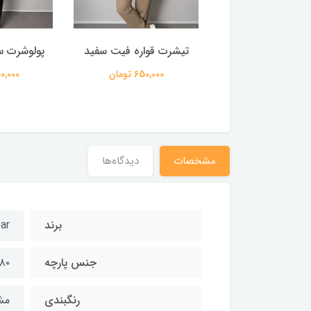
 قواره فیت مشکی
تیشرت قواره فیت سفید
پولوشرت سفید e
650,000 تومان
650,000 تومان
1,150,000
مشخصات
دیدگاه‌ها
برند
ar
جنس پارچه
۸۰ درصد نخ ۲۰ درصد پلی اس
رنگبندی
مش