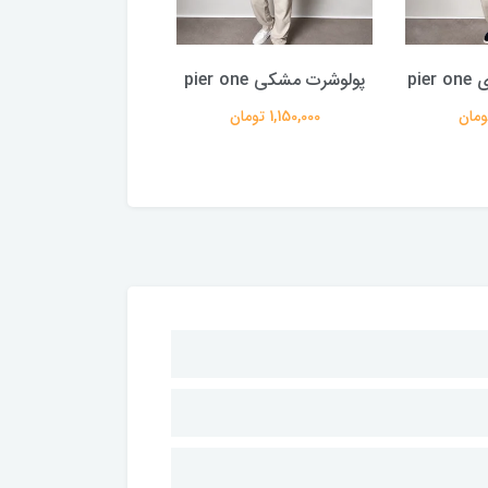
pie
پولوشرت مشکی pier one
تیشرت بیسیک قهو
1,150,000 تومان
910,000 تومان