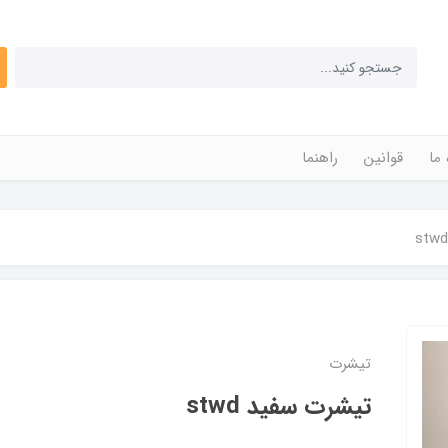
 ما
قوانین
راهنما
تیشرت
تیشرت سفید stwd