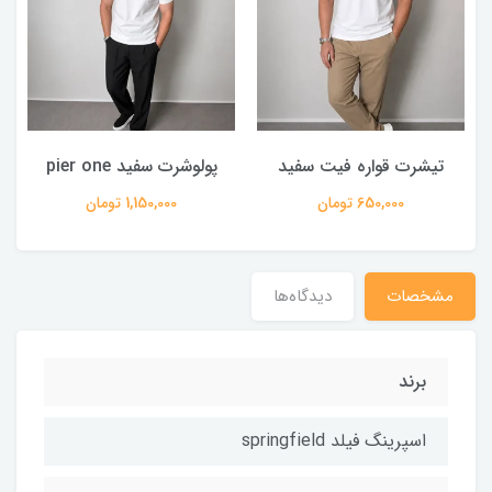
تیشرت قواره فیت سفید
پولوشرت سفید pier one
650,000 تومان
1,150,000 تومان
مشخصات
دیدگاه‌ها
برند
اسپرینگ فیلد springfield