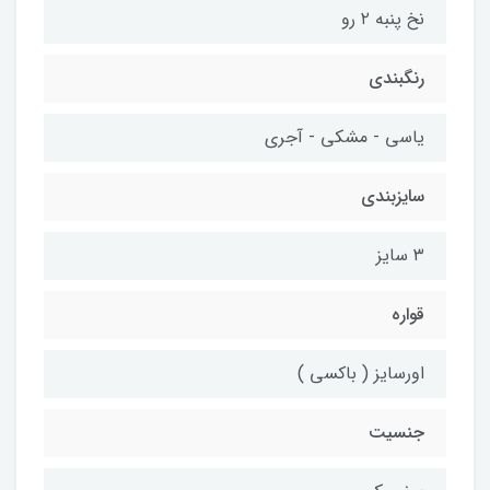
نخ پنبه ۲ رو
رنگبندی
یاسی - مشکی - آجری
سایزبندی
۳ سایز
قواره
اورسایز ( باکسی )
جنسیت